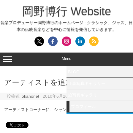
コ
ン
岡野博行 Website
テ
ン
ツ
へ
音楽プロデューサー岡野博行のホームページ : クラシック、ジャズ、日
ス
本の伝統音楽などを中心に情報を発信していきます。
キ
ッ
プ
Menu
BLOG
アーティストを追加しました
仕事写真ギャラリー
旅写真ギャラリー
投稿者:
okanonet
|
2010年6月26日
プロフィール
アーティストコーナーに、シャンティを追加しました。