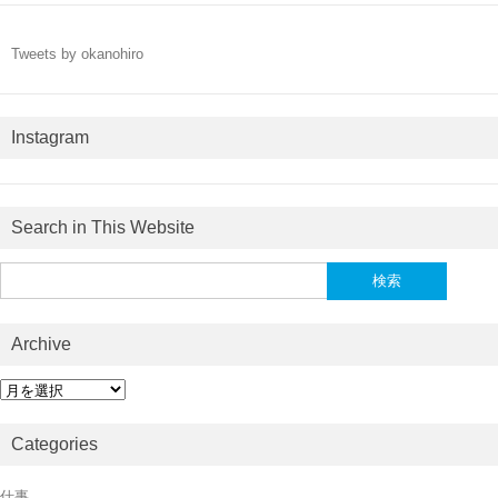
Tweets by okanohiro
Instagram
Search in This Website
検
索:
Archive
Archive
Categories
仕事